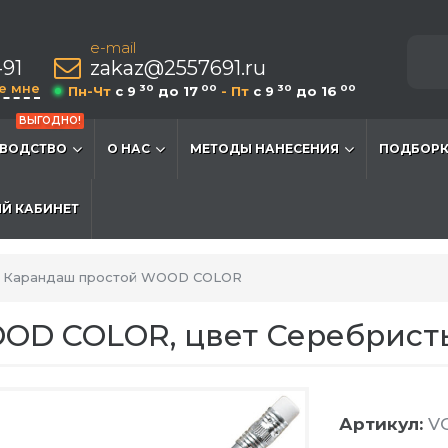
e-mail
-91
zakaz@2557691.ru
е мне
30
00
30
00
Пн-Чт
c 9
до 17
- Пт
c 9
до 16
ВЫГОДНО!
ВОДСТВО
О НАС
МЕТОДЫ НАНЕСЕНИЯ
ПОДБОРК
Й КАБИНЕТ
Карандаш простой WOOD COLOR
OD COLOR, цвет Серебрист
Артикул:
VG