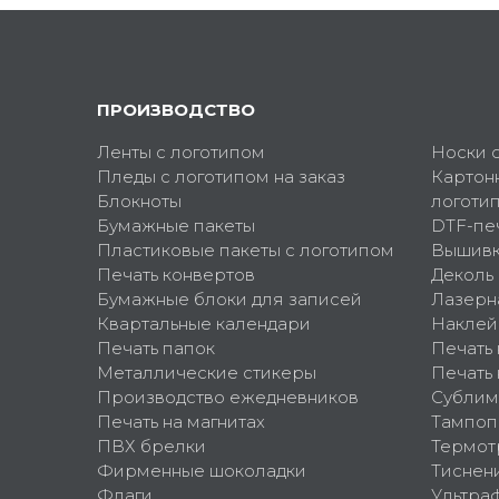
ПРОИЗВОДСТВО
Ленты с логотипом
Носки 
Пледы с логотипом на заказ
Картон
Блокноты
логоти
Бумажные пакеты
DTF-пе
Пластиковые пакеты с логотипом
Вышив
Печать конвертов
Деколь
Бумажные блоки для записей
Лазерн
Квартальные календари
Наклей
Печать папок
Печать
Металлические стикеры
Печать 
Производство ежедневников
Сублим
Печать на магнитах
Тампоп
ПВХ брелки
Термот
Фирменные шоколадки
Тиснен
Флаги
Ультра