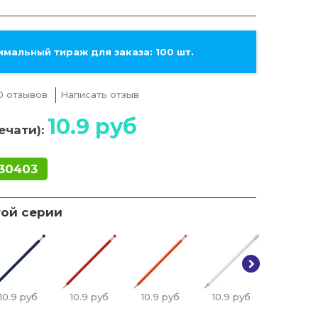
мальный тираж для заказа: 100 шт.
0 отзывов
Написать отзыв
10.9
руб
ечати):
30403
той серии
10.9
руб
10.9
руб
10.9
руб
10.9
руб
10.9
ру