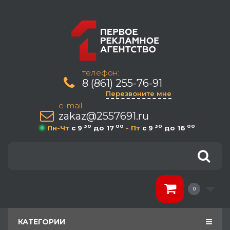
телефон:
8 (861) 255-76-91
Перезвоните мне
e-mail
zakaz@2557691.ru
30
00
30
00
Пн-Чт
c 9
до 17
- Пт
c 9
до 16
0
КАТЕГОРИИ