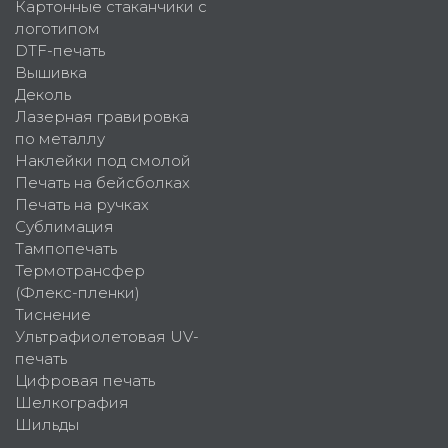
Картонные стаканчики с
логотипом
DTF-печать
Вышивка
Деколь
Лазерная гравировка
по металлу
Наклейки под смолой
Печать на бейсболках
Печать на ручках
Сублимация
Тампопечать
Термотрансфер
(Флекс-пленки)
Тиснение
Ультрафиолетовая UV-
печать
Цифровая печать
Шелкография
Шильды