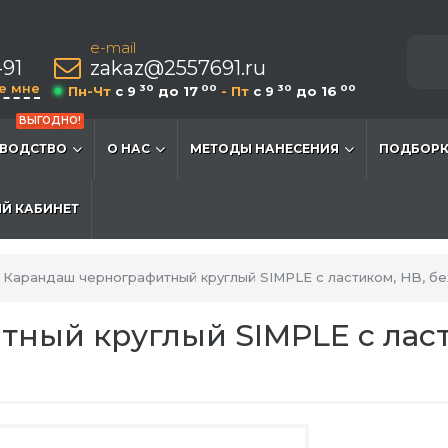
e-mail
-91
zakaz@2557691.ru
е мне
30
00
30
00
Пн-Чт
c 9
до 17
- Пт
c 9
до 16
ВЫГОДНО!
ВОДСТВО
О НАС
МЕТОДЫ НАНЕСЕНИЯ
ПОДБОРК
Й КАБИНЕТ
Карандаш чернографитный круглый SIMPLE с ластиком, HB, б
ный круглый SIMPLE с ласт