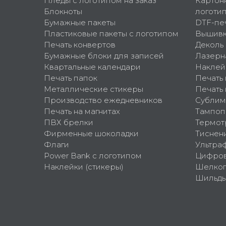
Пледы с логотипом на заказ
Картон
Блокноты
логоти
Бумажные пакеты
DTF-пе
Пластиковые пакеты с логотипом
Вышив
Печать конвертов
Деколь
Бумажные блоки для записей
Лазерн
Квартальные календари
Наклей
Печать папок
Печать
Металлические стикеры
Печать 
Производство ежедневников
Сублим
Печать на магнитах
Тампоп
ПВХ брелки
Термот
Фирменные шоколадки
Тиснен
Флаги
Ультра
Power Bank с логотипом
Цифров
Наклейки (стикеры)
Шелко
Шильд