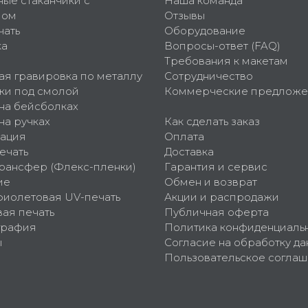
ные стаканчики с
Наша команда
пом
Отзывы
чать
Оборудование
ка
Вопросы-ответ (FAQ)
Требования к макетам
ая гравировка по металлу
Сотрудничество
ки под смолой
Коммерческие предложе
 на бейсболках
на ручках
Как сделать заказ
ация
Оплата
ечать
Доставка
рансфер (Флекс-пленки)
Гарантия и сервис
ие
Обмен и возврат
фиолетовая UV-печать
Акции и распродажи
ая печать
Публичная оферта
графия
Политика конфиденциаль
ы
Согласие на обработку да
Пользовательское согла