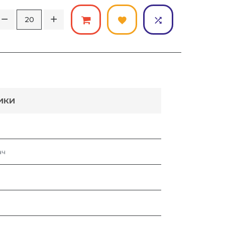
ИКИ
ач