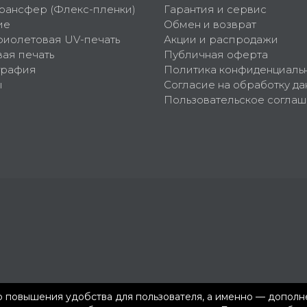
рансфер (Флекс-пленки)
Гарантия и сервис
ие
Обмен и возврат
фиолетовая UV-печать
Акции и распродажи
ая печать
Публичная оферта
графия
Политика конфиденциаль
ы
Согласие на обработку да
Пользовательское согла
ью повышения удобства для пользователя, а именно — допол