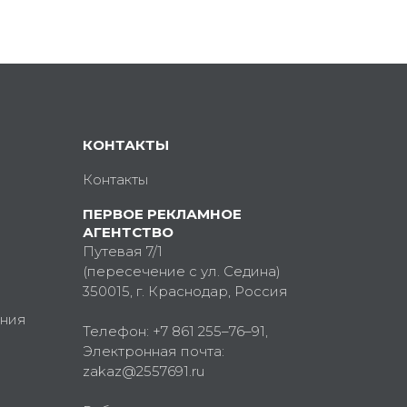
КОНТАКТЫ
Контакты
ПЕРВОЕ РЕКЛАМНОЕ
АГЕНТСТВО
Путевая 7/1
(пересечение с ул. Седина)
350015
, г.
Краснодар, Россия
ния
Телефон:
+7 861 255–76–91
,
Электронная почта:
zakaz@2557691.ru