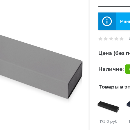
Мини
Цена (без п
Наличие:
Товары в э
175.0
руб