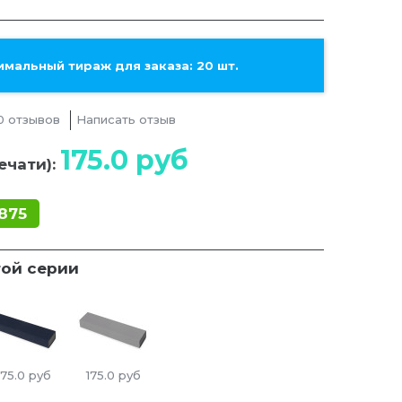
мальный тираж для заказа: 20 шт.
0 отзывов
Написать отзыв
175.0
руб
ечати):
875
той серии
175.0
руб
175.0
руб