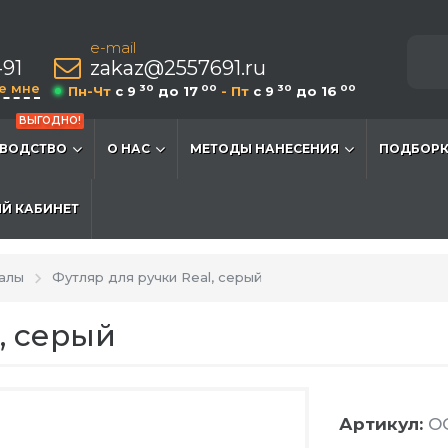
e-mail
-91
zakaz@2557691.ru
е мне
30
00
30
00
Пн-Чт
c 9
до 17
- Пт
c 9
до 16
ВЫГОДНО!
ВОДСТВО
О НАС
МЕТОДЫ НАНЕСЕНИЯ
ПОДБОРК
Й КАБИНЕТ
алы
Футляр для ручки Real, серый
, серый
Артикул:
OG