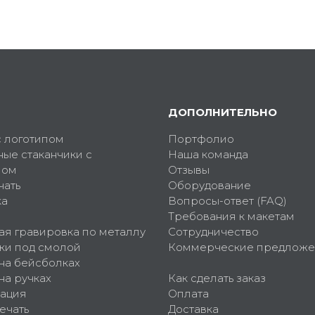
ДОПОЛНИТЕЛЬНО
с логотипом
Портфолио
ные стаканчики с
Наша команда
пом
Отзывы
чать
Оборудование
ка
Вопросы-ответ (FAQ)
Требования к макетам
ая гравировка по металлу
Сотрудничество
ки под смолой
Коммерческие предложе
 на бейсболках
на ручках
Как сделать заказ
ация
Оплата
ечать
Доставка