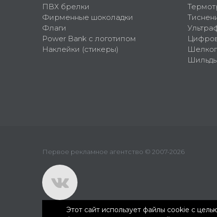
ПВХ брелки
Термот
Фирменные шоколадки
Тиснен
Флаги
Ультра
Power Bank с логотипом
Цифров
Наклейки (стикеры)
Шелко
Шильд
Первое рекламное агентство © 2007-2026
Этот сайт использует файлы cookie с цел