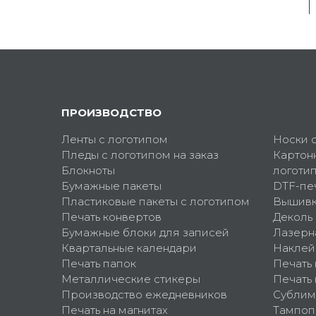
ПРОИЗВОДСТВО
Ленты с логотипом
Носки 
Пледы с логотипом на заказ
Картон
Блокноты
логоти
Бумажные пакеты
DTF-пе
Пластиковые пакеты с логотипом
Вышив
Печать конвертов
Деколь
Бумажные блоки для записей
Лазерн
Квартальные календари
Наклей
Печать папок
Печать
Металлические стикеры
Печать 
Производство ежедневников
Сублим
Печать на магнитах
Тампоп