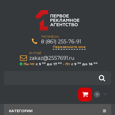
телефон:
8 (861) 255-76-91
Перезвоните мне
e-mail
zakaz@2557691.ru
30
00
30
00
Пн-Чт
c 9
до 17
- Пт
c 9
до 16
0
КАТЕГОРИИ