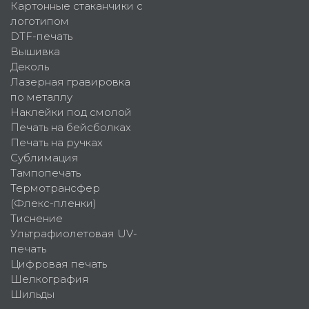
Картонные стаканчики с
логотипом
DTF-печать
Вышивка
Деколь
Лазерная гравировка
по металлу
Наклейки под смолой
Печать на бейсболках
Печать на ручках
Сублимация
Тампопечать
Термотрансфер
(Флекс-пленки)
Тиснение
Ультрафиолетовая UV-
печать
Цифровая печать
Шелкография
Шильды