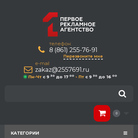
телефон:
8 (861) 255-76-91
Перезвоните мне
e-mail
zakaz@2557691.ru
30
00
30
00
Пн-Чт
c 9
до 17
- Пт
c 9
до 16
0
КАТЕГОРИИ