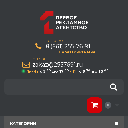
телефон:
8 (861) 255-76-91
Перезвоните мне
e-mail
zakaz@2557691.ru
30
00
30
00
Пн-Чт
c 9
до 17
- Пт
c 9
до 16
0
КАТЕГОРИИ