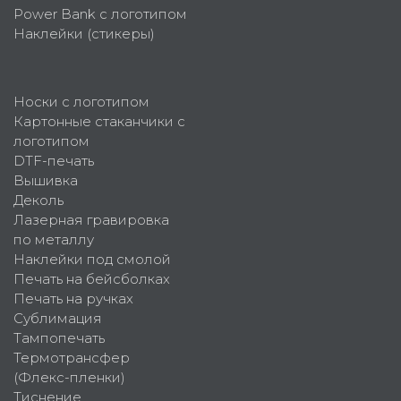
Power Bank с логотипом
Наклейки (стикеры)
Носки с логотипом
Картонные стаканчики с
логотипом
DTF-печать
Вышивка
Деколь
Лазерная гравировка
по металлу
Наклейки под смолой
Печать на бейсболках
Печать на ручках
Сублимация
Тампопечать
Термотрансфер
(Флекс-пленки)
Тиснение