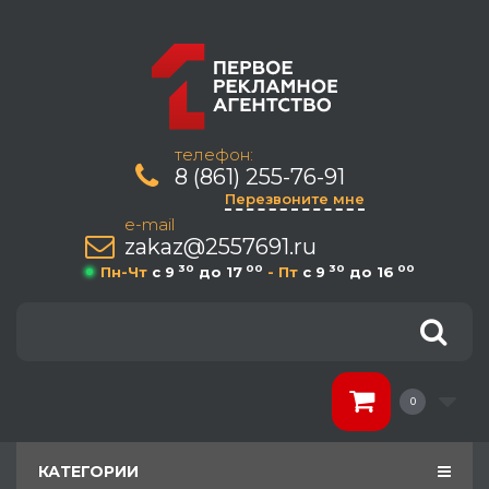
телефон:
8 (861) 255-76-91
Перезвоните мне
e-mail
zakaz@2557691.ru
30
00
30
00
Пн-Чт
c 9
до 17
- Пт
c 9
до 16
0
КАТЕГОРИИ