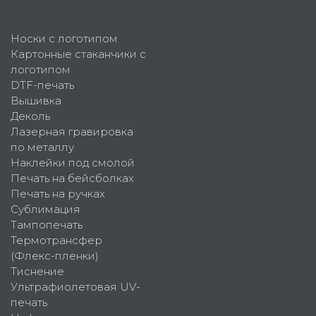
Носки с логотипом
Картонные стаканчики с
логотипом
DTF-печать
Вышивка
Деколь
Лазерная гравировка
по металлу
Наклейки под смолой
Печать на бейсболках
Печать на ручках
Сублимация
Тампопечать
Термотрансфер
(Флекс-пленки)
Тиснение
Ультрафиолетовая UV-
печать