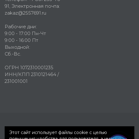
91
, Электронная почта:
zakaz@2557691.ru
Рабочие дни:
9:00 - 17:00 Пн-Чт
9:00 - 16:00 Пт
Выходной:
Сб.-Вс.
ОГРН 1072310001235
ИНН/КПП 2310121464 /
231001001
Первое рекламное агентство © 2007-2026
Этот сайт использует файлы cookie с целью
повышения удобства для пользователя, а именно —