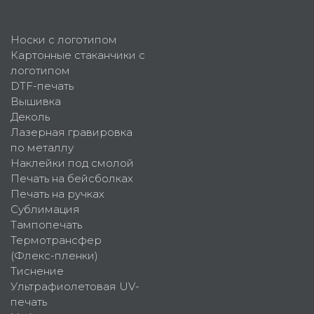
Носки с логотипом
Картонные стаканчики с
логотипом
DTF-печать
Вышивка
Деколь
Лазерная гравировка
по металлу
Наклейки под смолой
Печать на бейсболках
Печать на ручках
Сублимация
Тампопечать
Термотрансфер
(Флекс-пленки)
Тиснение
Ультрафиолетовая UV-
печать