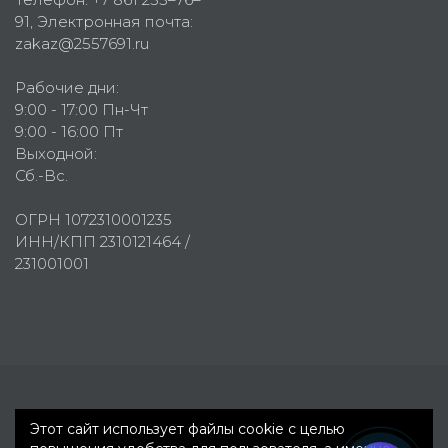
91
, Электронная почта:
zakaz@2557691.ru
Рабочие дни:
9:00 - 17:00 Пн-Чт
9:00 - 16:00 Пт
Выходной:
Сб.-Вс.
ОГРН 1072310001235
ИНН/КПП 2310121464 /
231001001
Первое рекламное агентство © 2007-2026
Этот сайт использует файлы cookie с целью