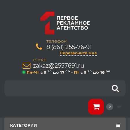
телефон:
8 (861) 255-76-91
Перезвоните мне
e-mail
zakaz@2557691.ru
30
00
30
00
Пн-Чт
c 9
до 17
- Пт
c 9
до 16
0
КАТЕГОРИИ