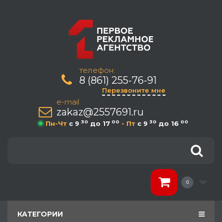
телефон:
8 (861) 255-76-91
Перезвоните мне
e-mail
zakaz@2557691.ru
30
00
30
00
Пн-Чт
c 9
до 17
- Пт
c 9
до 16
0
КАТЕГОРИИ