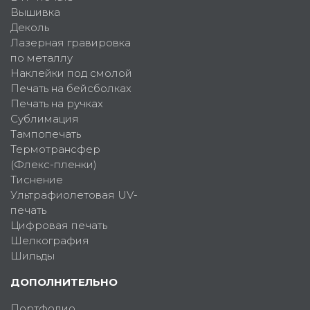
Вышивка
Деколь
Лазерная гравировка
по металлу
Наклейки под смолой
Печать на бейсболках
Печать на ручках
Сублимация
Тампопечать
Термотрансфер
(Флекс-пленки)
Тиснение
Ультрафиолетовая UV-
печать
Цифровая печать
Шелкография
Шильды
ДОПОЛНИТЕЛЬНО
Портфолио