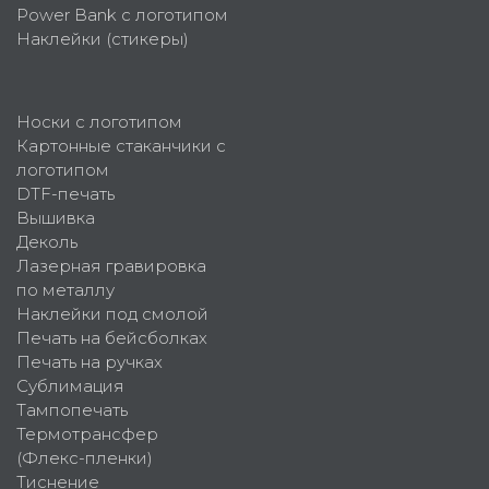
Power Bank с логотипом
Наклейки (стикеры)
Носки с логотипом
Картонные стаканчики с
логотипом
DTF-печать
Вышивка
Деколь
Лазерная гравировка
по металлу
Наклейки под смолой
Печать на бейсболках
Печать на ручках
Сублимация
Тампопечать
Термотрансфер
(Флекс-пленки)
Тиснение