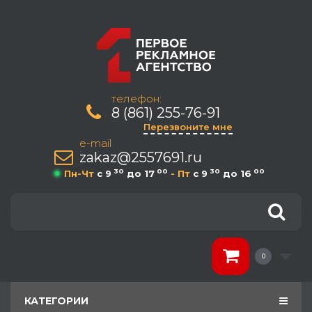
телефон:
8 (861) 255-76-91
Перезвоните мне
e-mail
zakaz@2557691.ru
30
00
30
00
Пн-Чт
c 9
до 17
- Пт
c 9
до 16
0
КАТЕГОРИИ