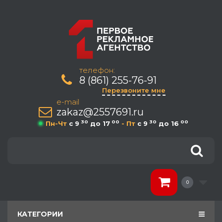
телефон:
8 (861) 255-76-91
Перезвоните мне
e-mail
zakaz@2557691.ru
30
00
30
00
Пн-Чт
c 9
до 17
- Пт
c 9
до 16
0
КАТЕГОРИИ