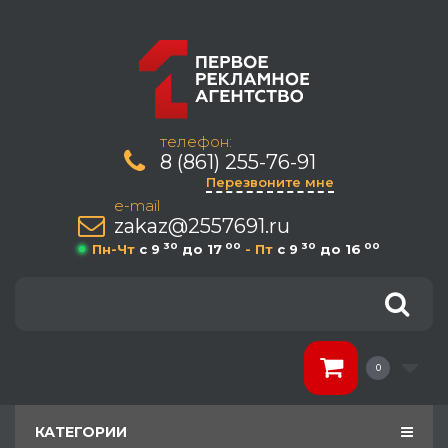
телефон:
8 (861) 255-76-91
Перезвоните мне
e-mail
zakaz@2557691.ru
30
00
30
00
Пн-Чт
c 9
до 17
- Пт
c 9
до 16
0
КАТЕГОРИИ