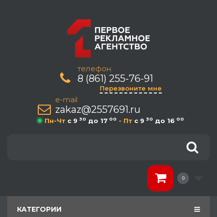
телефон:
8 (861) 255-76-91
Перезвоните мне
e-mail
zakaz@2557691.ru
30
00
30
00
Пн-Чт
c 9
до 17
- Пт
c 9
до 16
0
КАТЕГОРИИ