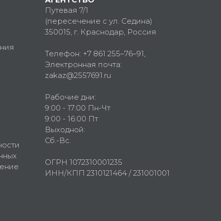
Путевая 7/1
(пересечение с ул. Седина)
350015
, г.
Краснодар, Россия
ния
Телефон:
+7 861 255–76–91
,
Электронная почта:
zakaz@2557691.ru
Рабочие дни:
9:00 - 17:00 Пн-Чт
9:00 - 16:00 Пт
Выходной:
Сб.-Вс.
ности
нных
ОГРН 1072310001235
шение
ИНН/КПП 2310121464 / 231001001