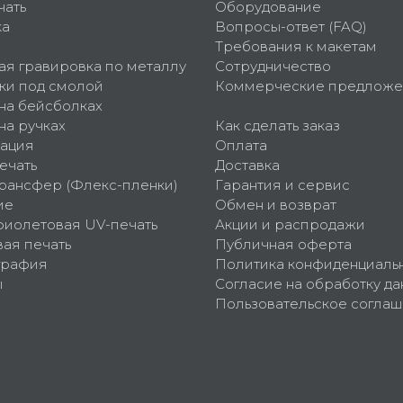
чать
Оборудование
ка
Вопросы-ответ (FAQ)
Требования к макетам
ая гравировка по металлу
Сотрудничество
ки под смолой
Коммерческие предложе
 на бейсболках
на ручках
Как сделать заказ
ация
Оплата
ечать
Доставка
рансфер (Флекс-пленки)
Гарантия и сервис
ие
Обмен и возврат
фиолетовая UV-печать
Акции и распродажи
ая печать
Публичная оферта
графия
Политика конфиденциаль
ы
Согласие на обработку да
Пользовательское согла