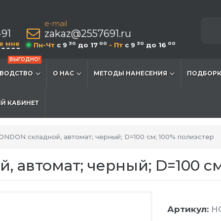
e-mail
-91
zakaz@2557691.ru
е мне
30
00
30
00
Пн-Чт
c 9
до 17
- Пт
c 9
до 16
ВЫГОДНО!
ВОДСТВО
О НАС
МЕТОДЫ НАНЕСЕНИЯ
ПОДБОРК
Й КАБИНЕТ
ONDON складной, автомат; черный; D=100 см; 100% полиэстер
 автомат; черный; D=100 см
Артикул:
HG