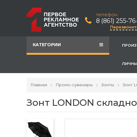
телефон:
8 (861) 255-76
Перезвонит
КАТЕГОРИИ
ПРОИЗ
ЛИЧНЫ
Главная
Промо-сувениры
Зонты
Зонт L
Зонт LONDON складной,