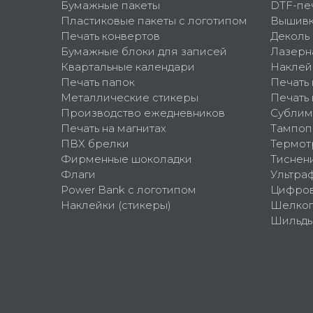
Бумажные пакеты
DTF-пе
Пластиковые пакеты с логотипом
Вышив
Печать конвертов
Деколь
Бумажные блоки для записей
Лазерн
Квартальные календари
Наклей
Печать папок
Печать
Металлические стикеры
Печать 
Производство ежедневников
Сублим
Печать на магнитах
Тампоп
ПВХ брелки
Термот
Фирменные шоколадки
Тиснен
Флаги
Ультра
Power Bank с логотипом
Цифров
Наклейки (стикеры)
Шелко
Шильд