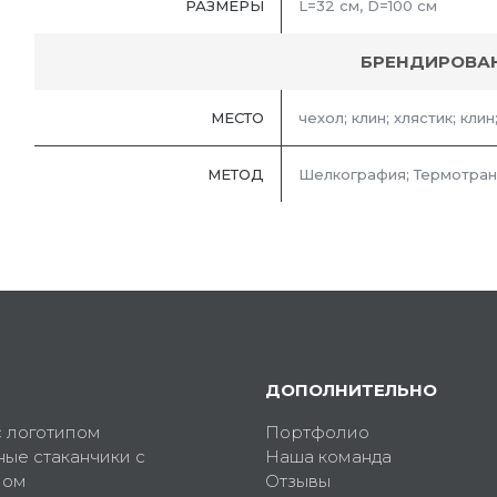
РАЗМЕРЫ
L=32 см, D=100 см
БРЕНДИРОВА
МЕСТО
чехол; клин; хлястик; клин
МЕТОД
Шелкография; Термотра
ДОПОЛНИТЕЛЬНО
с логотипом
Портфолио
ные стаканчики с
Наша команда
пом
Отзывы