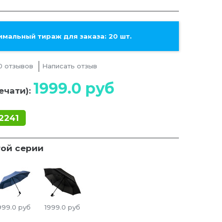
мальный тираж для заказа: 20 шт.
0 отзывов
Написать отзыв
1999.0
руб
ечати):
2241
той серии
999.0
руб
1999.0
руб