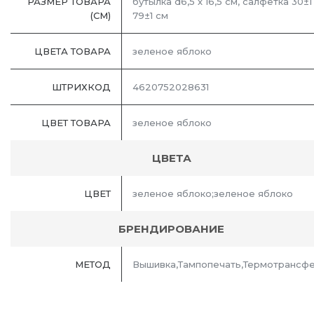
РАЗМЕР ТОВАРА
бутылка d6,5 х 16,5 см, салфетка 30±1
(СМ)
79±1 см
ЦВЕТА ТОВАРА
зеленое яблоко
ШТРИХКОД
4620752028631
ЦВЕТ ТОВАРА
зеленое яблоко
ЦВЕТА
ЦВЕТ
зеленое яблоко;зеленое яблоко
БРЕНДИРОВАНИЕ
МЕТОД
Вышивка,Тампопечать,Термотрансф