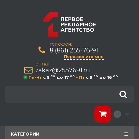
телефон:
8 (861) 255-76-91
Перезвоните мне
e-mail
zakaz@2557691.ru
30
00
30
00
Пн-Чт
c 9
до 17
- Пт
c 9
до 16
0
КАТЕГОРИИ