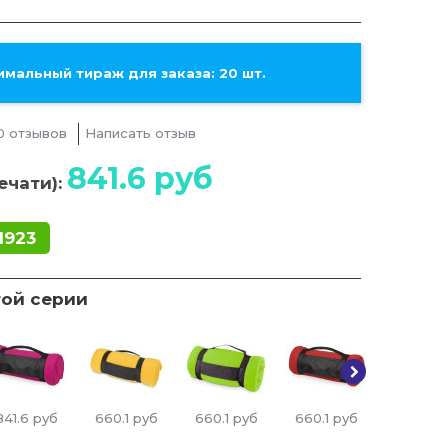
мальный тираж для заказа: 20 шт.
0 отзывов
Написать отзыв
841.6
руб
ечати):
1923
той серии
841.6
руб
660.1
руб
660.1
руб
660.1
руб
841.6
ру