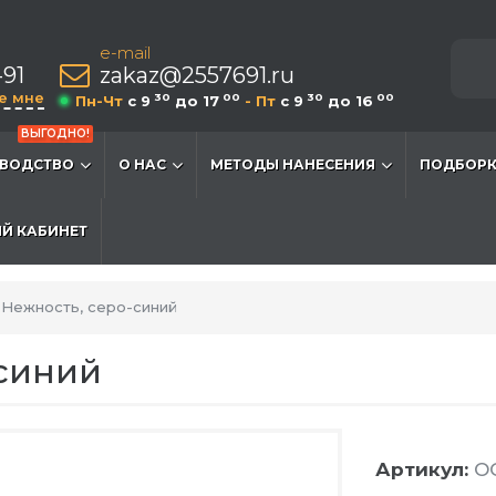
e-mail
-91
zakaz@2557691.ru
е мне
30
00
30
00
Пн-Чт
c 9
до 17
- Пт
c 9
до 16
ВЫГОДНО!
ВОДСТВО
О НАС
МЕТОДЫ НАНЕСЕНИЯ
ПОДБОРК
Й КАБИНЕТ
Нежность, серо-синий
-синий
Артикул:
O