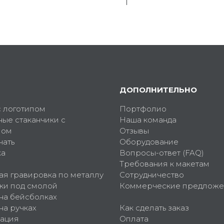
ДОПОЛНИТЕЛЬНО
с логотипом
Портфолио
ные стаканчики с
Наша команда
пом
Отзывы
чать
Оборудование
ка
Вопросы-ответ (FAQ)
Требования к макетам
ая гравировка по металлу
Сотрудничество
ки под смолой
Коммерческие предложе
 на бейсболках
на ручках
Как сделать заказ
ация
Оплата