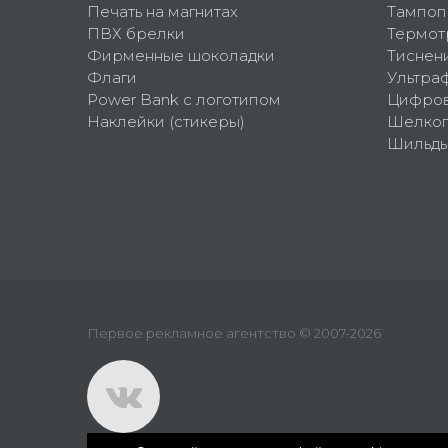
Печать на магнитах
Тампоп
ПВХ брелки
Термот
Фирменные шоколадки
Тиснен
Флаги
Ультра
Power Bank с логотипом
Цифров
Наклейки (стикеры)
Шелко
Шильд
Первое рекламное агентство © 2007-2026