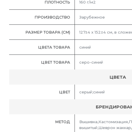
ПЛОТНОСТЬ
160 г/м2
ПРОИЗВОДСТВО
Зарубежное
РАЗМЕР ТОВАРА (СМ)
127±4 х 152±4 см, в сложе
ЦВЕТА ТОВАРА
синий
ЦВЕТ ТОВАРА
серо-синий
ЦВЕТА
ЦВЕТ
серый;синий
БРЕНДИРОВА
МЕТОД
Вышивка,Кастомизация,
вышитый,Шеврон жаккар