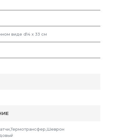
нном виде d14 х 33 см
НИЕ
Патчи,Термотрансфер,Шеврон
довый