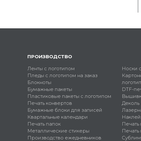
ПРОИЗВОДСТВО
Ленты с логотипом
Носки 
Пледы с логотипом на заказ
Картон
Блокноты
логоти
Бумажные пакеты
DTF-пе
Пластиковые пакеты с логотипом
Вышив
Печать конвертов
Деколь
Бумажные блоки для записей
Лазерн
Квартальные календари
Наклей
Печать папок
Печать
Металлические стикеры
Печать 
Производство ежедневников
Сублим