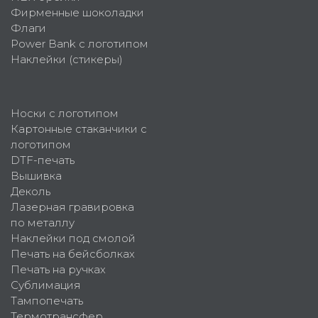
Фирменные шоколадки
Флаги
Power Bank с логотипом
Наклейки (стикеры)
Носки с логотипом
Картонные стаканчики с
логотипом
DTF-печать
Вышивка
Деколь
Лазерная гравировка
по металлу
Наклейки под смолой
Печать на бейсболках
Печать на ручках
Сублимация
Тампопечать
Термотрансфер