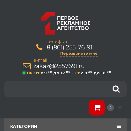
телефон:
8 (861) 255-76-91
Перезвоните мне
e-mail
zakaz@2557691.ru
30
00
30
00
Пн-Чт
c 9
до 17
- Пт
c 9
до 16
0
КАТЕГОРИИ