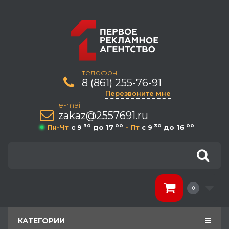
телефон:
8 (861) 255-76-91
Перезвоните мне
e-mail
zakaz@2557691.ru
30
00
30
00
Пн-Чт
c 9
до 17
- Пт
c 9
до 16
0
КАТЕГОРИИ