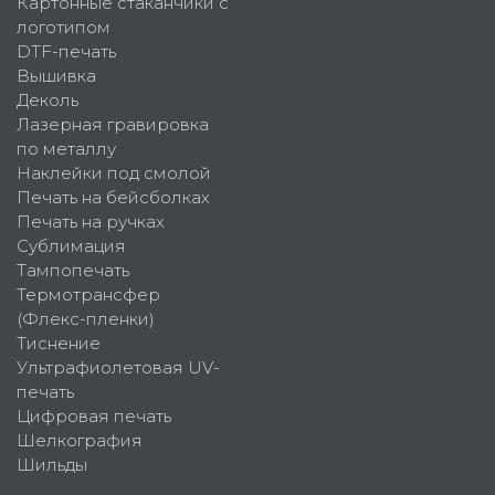
Картонные стаканчики с
логотипом
DTF-печать
Вышивка
Деколь
Лазерная гравировка
по металлу
Наклейки под смолой
Печать на бейсболках
Печать на ручках
Сублимация
Тампопечать
Термотрансфер
(Флекс-пленки)
Тиснение
Ультрафиолетовая UV-
печать
Цифровая печать
Шелкография
Шильды