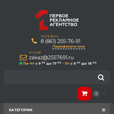
телефон:
8 (861) 255-76-91
Перезвоните мне
e-mail
zakaz@2557691.ru
30
00
30
00
Пн-Чт
c 9
до 17
- Пт
c 9
до 16
0
КАТЕГОРИИ