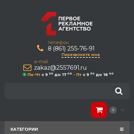
телефон:
8 (861) 255-76-91
Перезвоните мне
e-mail
zakaz@2557691.ru
30
00
30
00
Пн-Чт
c 9
до 17
- Пт
c 9
до 16
0
КАТЕГОРИИ