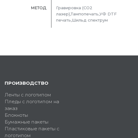
МЕТОД
Гравировка (CO2
лазер),Тампопечать,УФ DTF
печать,Шильд спектрум
ПРОИЗВОДСТВО
Ленты с логотипом
Пледы с логотипом на
заказ
Блокноты
Бумажные пакеты
Пластиковые пакеты с
логотипом