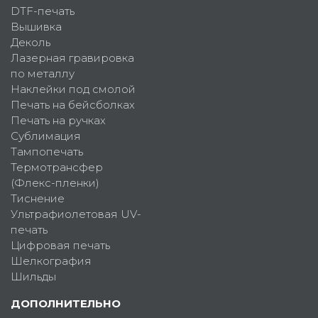
DTF-печать
Вышивка
Деколь
Лазерная гравировка
по металлу
Наклейки под смолой
Печать на бейсболках
Печать на ручках
Сублимация
Тампопечать
Термотрансфер
(Флекс-пленки)
Тиснение
Ультрафиолетовая UV-
печать
Цифровая печать
Шелкография
Шильды
ДОПОЛНИТЕЛЬНО