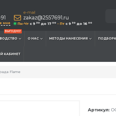
e-mail
-91
zakaz@2557691.ru
е мне
30
00
30
00
Пн-Чт
c 9
до 17
- Пт
c 9
до 16
ВЫГОДНО!
ВОДСТВО
О НАС
МЕТОДЫ НАНЕСЕНИЯ
ПОДБОРК
Й КАБИНЕТ
рада Flame
Артикул:
O