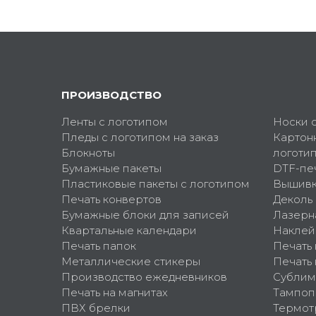
ПРОИЗВОДСТВО
Ленты с логотипом
Носки 
Пледы с логотипом на заказ
Картон
Блокноты
логоти
Бумажные пакеты
DTF-пе
Пластиковые пакеты с логотипом
Вышив
Печать конвертов
Деколь
Бумажные блоки для записей
Лазерн
Квартальные календари
Наклей
Печать папок
Печать
Металлические стикеры
Печать 
Производство ежедневников
Сублим
Печать на магнитах
Тампоп
ПВХ брелки
Термот