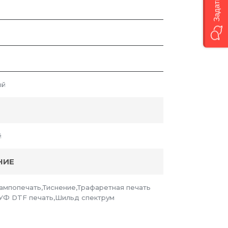
ый
й
НИЕ
Тампопечать,Тиснение,Трафаретная печать
УФ DTF печать,Шильд спектрум