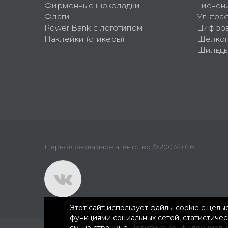
Фирменные шоколадки
Тиснен
Флаги
Ультра
Power Bank с логотипом
Цифров
Наклейки (стикеры)
Шелко
Шильд
Первое рекламное агентство © 2007-2026
Этот сайт использует файлы cookie с цел
функциями социальных сетей, статистиче