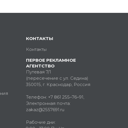
КОНТАКТЫ
Контакты
ПЕРВОЕ РЕКЛАМНОЕ
АГЕНТСТВО
Путевая 7/1
(пересечение с ул. Седина)
350015
, г.
Краснодар, Россия
ния
Телефон:
+7 861 255–76–91
,
Электронная почта:
zakaz@2557691.ru
Рабочие дни: