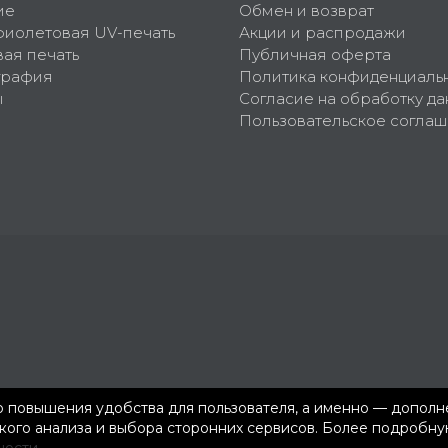
ие
Обмен и возврат
фиолетовая UV-печать
Акции и распродажи
ая печать
Публичная оферта
графия
Политика конфиденциаль
ы
Согласие на обработку да
Пользовательское согла
ью повышения удобства для пользователя, а именно — допол
ского анализа и выбора сторонних сервисов. Более подроб