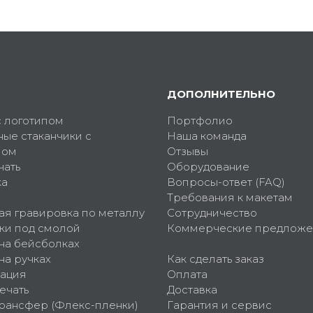
ДОПОЛНИТЕЛЬНО
с логотипом
Портфолио
ные стаканчики с
Наша команда
пом
Отзывы
чать
Оборудование
ка
Вопросы-ответ (FAQ)
Требования к макетам
ая гравировка по металлу
Сотрудничество
ки под смолой
Коммерческие предложе
 на бейсболках
на ручках
Как сделать заказ
ация
Оплата
ечать
Доставка
рансфер (Флекс-пленки)
Гарантия и сервис