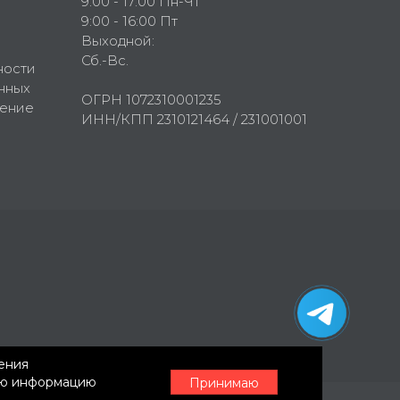
9:00 - 17:00 Пн-Чт
9:00 - 16:00 Пт
Выходной:
Сб.-Вс.
ности
нных
ОГРН 1072310001235
шение
ИНН/КПП 2310121464 / 231001001
нения
ную информацию
Принимаю