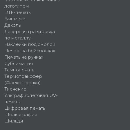
логотипом
DTF-печать
Вышивка
Деколь
Лазерная гравировка
по металлу
Наклейки под смолой
Печать на бейсболках
Печать на ручках
Сублимация
Тампопечать
Термотрансфер
(Флекс-пленки)
Тиснение
Ультрафиолетовая UV-
печать
Цифровая печать
Шелкография
Шильды