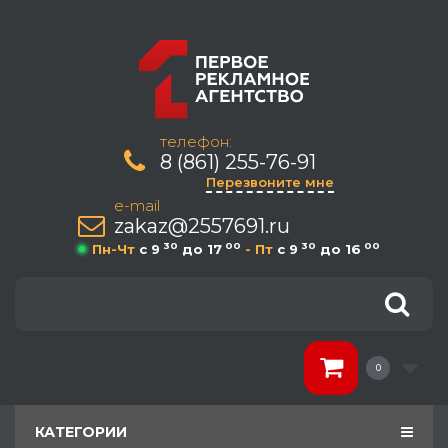
телефон:
8 (861) 255-76-91
Перезвоните мне
e-mail
zakaz@2557691.ru
30
00
30
00
Пн-Чт
c 9
до 17
- Пт
c 9
до 16
0
КАТЕГОРИИ