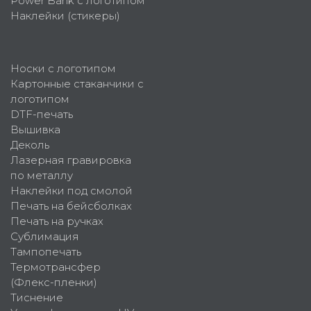
Power Bank с логотипом
Наклейки (стикеры)
Носки с логотипом
Картонные стаканчики с
логотипом
DTF-печать
Вышивка
Деколь
Лазерная гравировка
по металлу
Наклейки под смолой
Печать на бейсболках
Печать на ручках
Сублимация
Тампопечать
Термотрансфер
(Флекс-пленки)
Тиснение