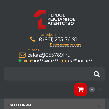
телефон:
8 (861) 255-76-91
Перезвоните мне
e-mail
zakaz@2557691.ru
30
00
30
00
Пн-Чт
c 9
до 17
- Пт
c 9
до 16
0
КАТЕГОРИИ