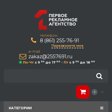
телефон:
8 (861) 255-76-91
Перезвоните мне
e-mail
zakaz@2557691.ru
30
00
30
00
Пн-Чт
c 9
до 17
- Пт
c 9
до 16
0
КАТЕГОРИИ