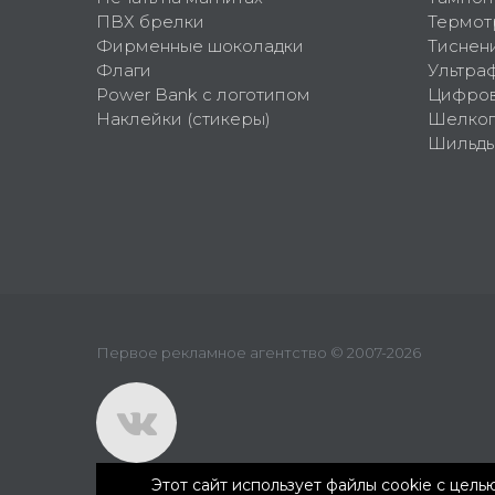
ПВХ брелки
Термот
Фирменные шоколадки
Тиснен
Флаги
Ультра
Power Bank с логотипом
Цифров
Наклейки (стикеры)
Шелко
Шильд
Первое рекламное агентство © 2007-2026
Этот сайт использует файлы cookie с цел