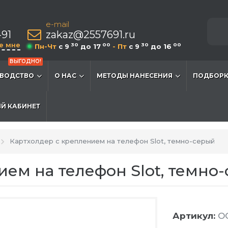
e-mail
-91
zakaz@2557691.ru
е мне
30
00
30
00
Пн-Чт
c 9
до 17
- Пт
c 9
до 16
ВЫГОДНО!
ВОДСТВО
О НАС
МЕТОДЫ НАНЕСЕНИЯ
ПОДБОРК
Й КАБИНЕТ
Картхолдер с креплением на телефон Slot, темно-серый
ием на телефон Slot, темно
Артикул:
O