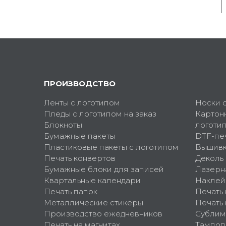
ПРОИЗВОДСТВО
Ленты с логотипом
Носки 
Пледы с логотипом на заказ
Картон
Блокноты
логоти
Бумажные пакеты
DTF-пе
Пластиковые пакеты с логотипом
Вышив
Печать конвертов
Деколь
Бумажные блоки для записей
Лазерн
Квартальные календари
Наклей
Печать папок
Печать
Металлические стикеры
Печать 
Производство ежедневников
Сублим
Печать на магнитах
Тампоп