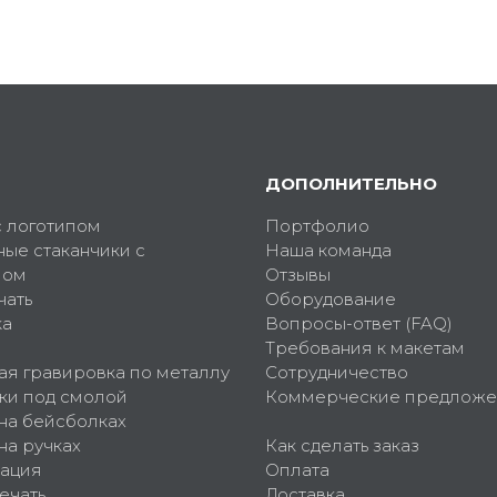
ДОПОЛНИТЕЛЬНО
с логотипом
Портфолио
ные стаканчики с
Наша команда
пом
Отзывы
чать
Оборудование
ка
Вопросы-ответ (FAQ)
Требования к макетам
ая гравировка по металлу
Сотрудничество
ки под смолой
Коммерческие предложе
 на бейсболках
на ручках
Как сделать заказ
ация
Оплата
ечать
Доставка