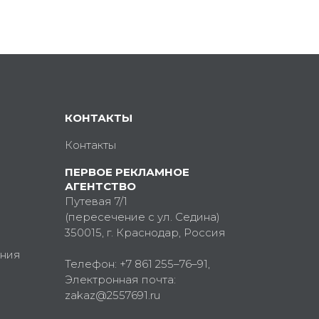
КОНТАКТЫ
Контакты
ПЕРВОЕ РЕКЛАМНОЕ
АГЕНТСТВО
Путевая 7/1
(пересечение с ул. Седина)
350015
, г.
Краснодар, Россия
ния
Телефон:
+7 861 255–76–91
,
Электронная почта:
zakaz@2557691.ru