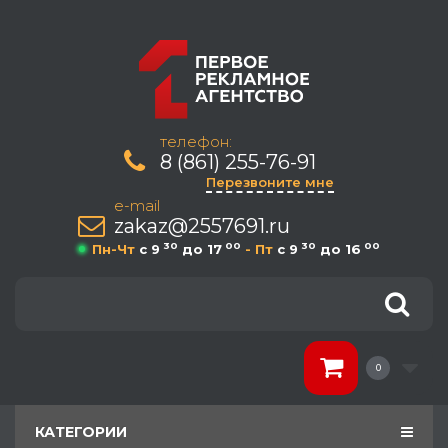
телефон:
8 (861) 255-76-91
Перезвоните мне
e-mail
zakaz@2557691.ru
30
00
30
00
Пн-Чт
c 9
до 17
- Пт
c 9
до 16
0
КАТЕГОРИИ