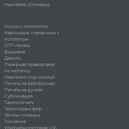
Наклейки (стикеры)
Носки с логотипом
Картонные стаканчики с
логотипом
DTF-печать
Вышивка
Деколь
Лазерная гравировка
по металлу
Наклейки под смолой
Печать на бейсболках
Печать на ручках
Сублимация
Тампопечать
Термотрансфер
(Флекс-пленки)
Тиснение
Ультрафиолетовая UV-