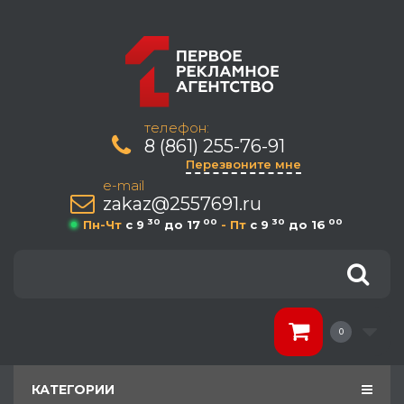
телефон:
8 (861) 255-76-91
Перезвоните мне
e-mail
zakaz@2557691.ru
30
00
30
00
Пн-Чт
c 9
до 17
- Пт
c 9
до 16
0
КАТЕГОРИИ