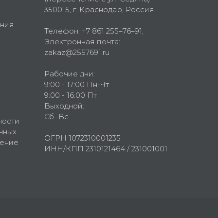
350015
, г.
Краснодар, Россия
ния
Телефон:
+7 861 255–76–91
,
Электронная почта:
zakaz@2557691.ru
Рабочие дни:
9:00 - 17:00 Пн-Чт
9:00 - 16:00 Пт
Выходной:
Сб.-Вс.
ности
нных
ОГРН 1072310001235
шение
ИНН/КПП 2310121464 / 231001001