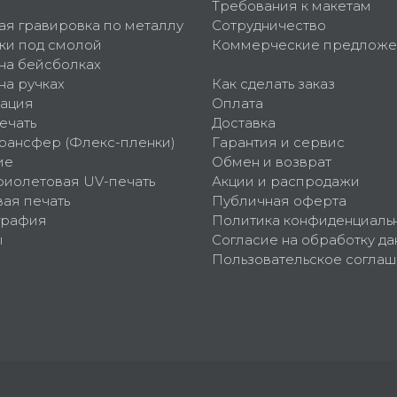
Требования к макетам
ая гравировка по металлу
Сотрудничество
ки под смолой
Коммерческие предложе
 на бейсболках
на ручках
Как сделать заказ
ация
Оплата
ечать
Доставка
рансфер (Флекс-пленки)
Гарантия и сервис
ие
Обмен и возврат
фиолетовая UV-печать
Акции и распродажи
ая печать
Публичная оферта
графия
Политика конфиденциаль
ы
Согласие на обработку да
Пользовательское согла