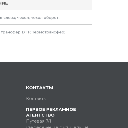
НИЕ
дь слева; чехол; чехол оборот;
 трансфер DTF; Термотрансфер;
КОНТАКТЫ
Контакты
ПЕРВОЕ РЕКЛАМНОЕ
АГЕНТСТВО
Путевая 7/1
(пересечение с ул. Седина)