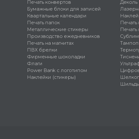
Печать конвертов
Деколь
Бумажные блоки для записей
Лазерн
Квартальные календари
Наклей
Печать папок
Печать
Металлические стикеры
Печать 
Производство ежедневников
Сублим
Печать на магнитах
Тампоп
ПВХ брелки
Термот
Фирменные шоколадки
Тиснен
Флаги
Ультра
Power Bank с логотипом
Цифров
Наклейки (стикеры)
Шелко
Шильд