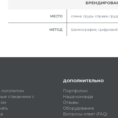
БРЕНДИРОВА
МЕСТО
спина; грудь справа; гру
МЕТОД
Шелкография; Цифровой
ДОПОЛНИТЕЛЬНО
с логотипом
Портфолио
ные стаканчики с
Наша команда
пом
Отзывы
чать
Оборудование
ка
Вопросы-ответ (FAQ)