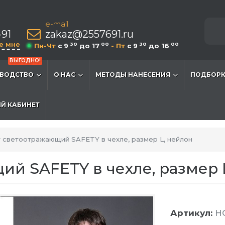
e-mail
-91
zakaz@2557691.ru
е мне
30
00
30
00
Пн-Чт
c 9
до 17
- Пт
c 9
до 16
ВЫГОДНО!
ВОДСТВО
О НАС
МЕТОДЫ НАНЕСЕНИЯ
ПОДБОРК
Й КАБИНЕТ
 светоотражающий SAFETY в чехле, размер L, нейлон
й SAFETY в чехле, размер 
Артикул:
H