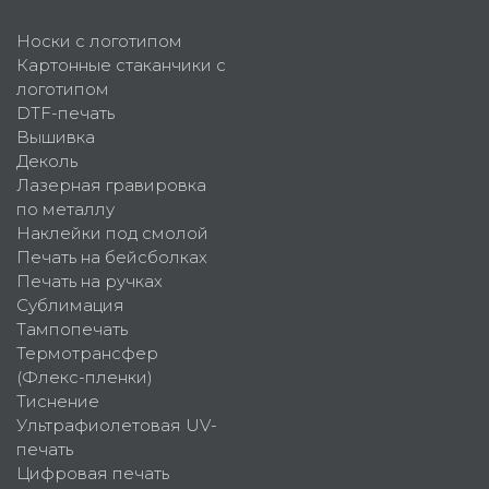
Носки с логотипом
Картонные стаканчики с
логотипом
DTF-печать
Вышивка
Деколь
Лазерная гравировка
по металлу
Наклейки под смолой
Печать на бейсболках
Печать на ручках
Сублимация
Тампопечать
Термотрансфер
(Флекс-пленки)
Тиснение
Ультрафиолетовая UV-
печать
Цифровая печать