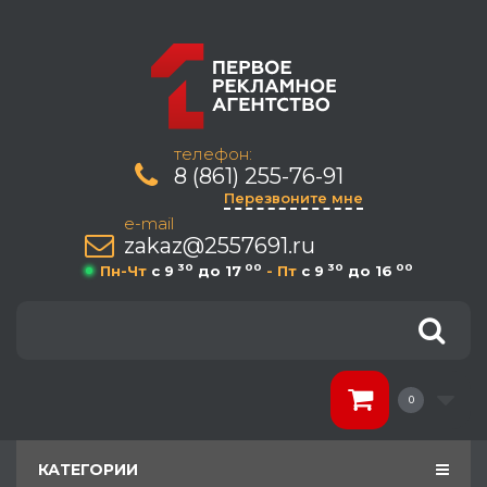
телефон:
8 (861) 255-76-91
Перезвоните мне
e-mail
zakaz@2557691.ru
30
00
30
00
Пн-Чт
c 9
до 17
- Пт
c 9
до 16
0
КАТЕГОРИИ