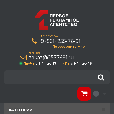
телефон:
8 (861) 255-76-91
Перезвоните мне
e-mail
zakaz@2557691.ru
30
00
30
00
Пн-Чт
c 9
до 17
- Пт
c 9
до 16
0
КАТЕГОРИИ