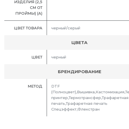
ИЗДЕЛИЯ (2,5
СМ ОТ
ПРОЙМЫ) (A)
ЦВЕТ ТОВАРА
черный/серый
ЦВЕТА
ЦВЕТ
черный
БРЕНДИРОВАНИЕ
МЕТОД
DTF
(Полноцвет),Вышивка,Кастомизация,Т
принтер,Термотрансфер,Трафаретная
печать,Трафаретная печать
Спецэффект,Флекстран