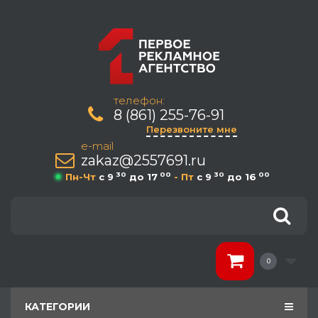
телефон:
8 (861) 255-76-91
Перезвоните мне
e-mail
zakaz@2557691.ru
30
00
30
00
Пн-Чт
c 9
до 17
- Пт
c 9
до 16
0
КАТЕГОРИИ