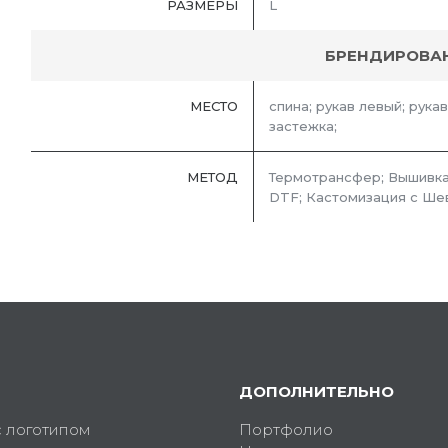
РАЗМЕРЫ
L
БРЕНДИРОВА
МЕСТО
спина; рукав левый; рукав
застежка;
МЕТОД
Термотрансфер; Вышивка
DTF; Кастомизация с Ше
ДОПОЛНИТЕЛЬНО
с логотипом
Портфолио