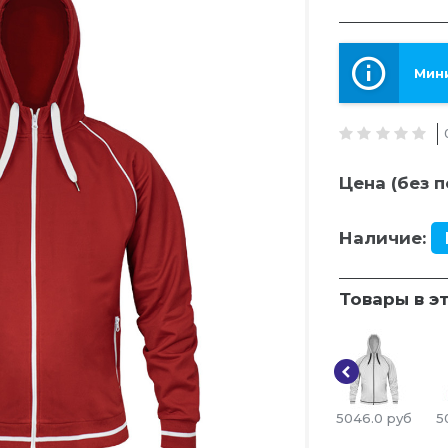
Мини
Цена (без п
Наличие:
Товары в э
5046.0
руб
5