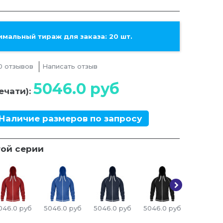
мальный тираж для заказа: 20 шт.
0 отзывов
Написать отзыв
5046.0
руб
ечати):
Наличие размеров по запросу
той серии
046.0
руб
5046.0
руб
5046.0
руб
5046.0
руб
5046.0
р