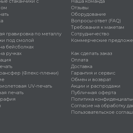
ные стаканчики с
Наша команда
пом
Отзывы
чать
Оборудование
ка
Вопросы-ответ (FAQ)
Требования к макетам
ая гравировка по металлу
Сотрудничество
ки под смолой
Коммерческие предложе
 на бейсболках
на ручках
Как сделать заказ
ация
Оплата
ечать
Доставка
рансфер (Флекс-пленки)
Гарантия и сервис
ие
Обмен и возврат
фиолетовая UV-печать
Акции и распродажи
ая печать
Публичная оферта
графия
Политика конфиденциаль
ы
Согласие на обработку да
Пользовательское согла