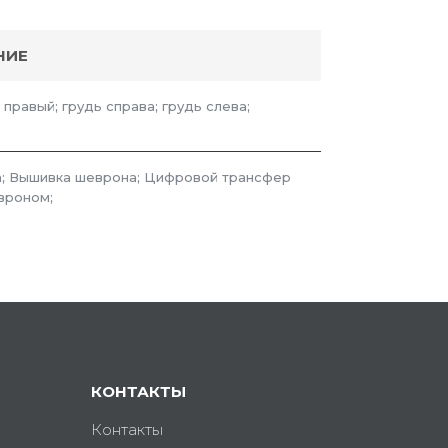
НИЕ
 правый; грудь справа; грудь слева;
; Вышивка шеврона; Цифровой трансфер
вроном;
КОНТАКТЫ
Контакты