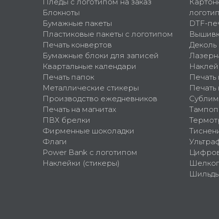
Пледы с логотипом на заказ
Картон
Блокноты
логоти
Бумажные пакеты
DTF-пе
Пластиковые пакеты с логотипом
Вышив
Печать конвертов
Деколь
Бумажные блоки для записей
Лазерн
Квартальные календари
Наклей
Печать папок
Печать
Металлические стикеры
Печать 
Производство ежедневников
Сублим
Печать на магнитах
Тампоп
ПВХ брелки
Термот
Фирменные шоколадки
Тиснен
Флаги
Ультра
Power Bank с логотипом
Цифров
Наклейки (стикеры)
Шелко
Шильд