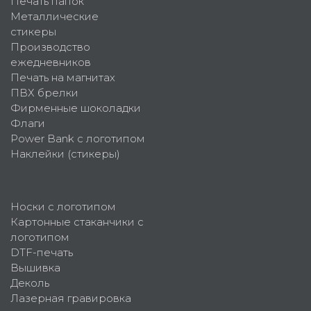
Печать папок
Металлические
стикеры
Производство
ежедневников
Печать на магнитах
ПВХ брелки
Фирменные шоколадки
Флаги
Power Bank с логотипом
Наклейки (стикеры)
Носки с логотипом
Картонные стаканчики с
логотипом
DTF-печать
Вышивка
Деколь
Лазерная гравировка