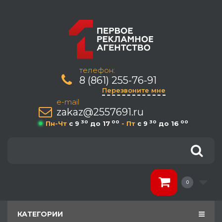
телефон:
8 (861) 255-76-91
Перезвоните мне
e-mail
zakaz@2557691.ru
30
00
30
00
Пн-Чт
c 9
до 17
- Пт
c 9
до 16
0
КАТЕГОРИИ