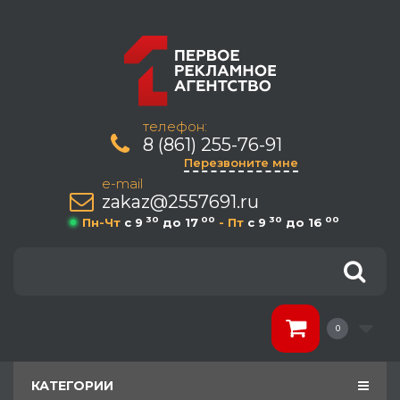
телефон:
8 (861) 255-76-91
Перезвоните мне
e-mail
zakaz@2557691.ru
30
00
30
00
Пн-Чт
c 9
до 17
- Пт
c 9
до 16
0
КАТЕГОРИИ