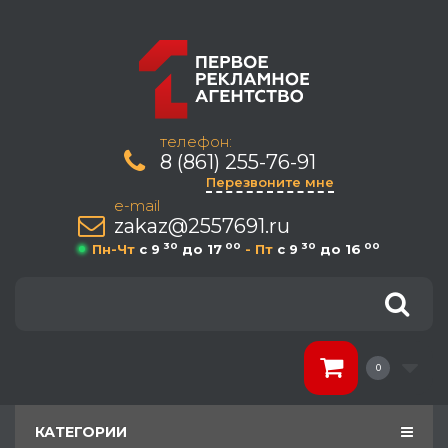
телефон:
8 (861) 255-76-91
Перезвоните мне
e-mail
zakaz@2557691.ru
30
00
30
00
Пн-Чт
c 9
до 17
- Пт
c 9
до 16
0
КАТЕГОРИИ