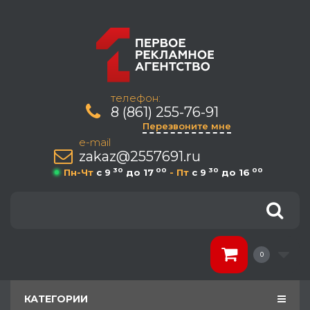
телефон:
8 (861) 255-76-91
Перезвоните мне
e-mail
zakaz@2557691.ru
30
00
30
00
Пн-Чт
c 9
до 17
- Пт
c 9
до 16
0
КАТЕГОРИИ