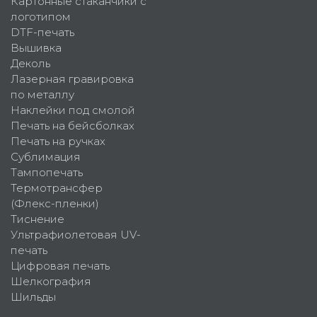
Картонные стаканчики с
логотипом
DTF-печать
Вышивка
Деколь
Лазерная гравировка
по металлу
Наклейки под смолой
Печать на бейсболках
Печать на ручках
Сублимация
Тампопечать
Термотрансфер
(Флекс-пленки)
Тиснение
Ультрафиолетовая UV-
печать
Цифровая печать
Шелкография
Шильды