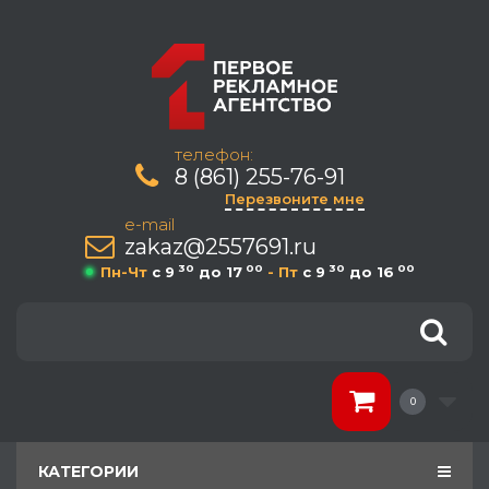
телефон:
8 (861) 255-76-91
Перезвоните мне
e-mail
zakaz@2557691.ru
30
00
30
00
Пн-Чт
c 9
до 17
- Пт
c 9
до 16
0
КАТЕГОРИИ