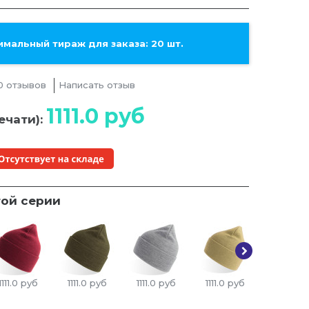
мальный тираж для заказа: 20 шт.
0 отзывов
Написать отзыв
1111.0
руб
ечати):
той серии
1111.0
руб
1111.0
руб
1111.0
руб
1111.0
руб
1111.0
ру