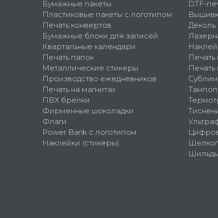
Бумажные пакеты
DTF-пе
Пластиковые пакеты с логотипом
Вышив
Печать конвертов
Деколь
Бумажные блоки для записей
Лазерн
Квартальные календари
Наклей
Печать папок
Печать
Металлические стикеры
Печать 
Производство ежедневников
Сублим
Печать на магнитах
Тампоп
ПВХ брелки
Термот
Фирменные шоколадки
Тиснен
Флаги
Ультра
Power Bank с логотипом
Цифров
Наклейки (стикеры)
Шелко
Шильд