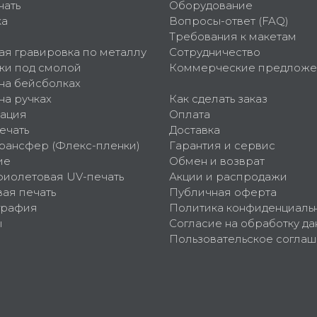
чать
Оборудование
ка
Вопросы-ответ (FAQ)
Требования к макетам
ая гравировка по металлу
Сотрудничество
ки под смолой
Коммерческие предложе
 на бейсболках
на ручках
Как сделать заказ
ация
Оплата
ечать
Доставка
рансфер (Флекс-пленки)
Гарантия и сервис
ие
Обмен и возврат
фиолетовая UV-печать
Акции и распродажи
ая печать
Публичная оферта
графия
Политика конфиденциаль
ы
Согласие на обработку да
Пользовательское согла