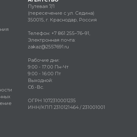
Путевая 7/1
(пересечение с ул. Седина)
350015
, г.
Краснодар, Россия
ния
Телефон:
+7 861 255–76–91
,
Электронная почта:
zakaz@2557691.ru
Рабочие дни:
9:00 - 17:00 Пн-Чт
9:00 - 16:00 Пт
Выходной:
Сб.-Вс.
ности
нных
ОГРН 1072310001235
шение
ИНН/КПП 2310121464 / 231001001