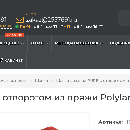
e-mail
-91
zakaz@2557691.ru
е мне
30
00
30
00
Пн-Чт
c 9
до 17
- Пт
c 9
до 16
ВЫГОДНО!
ВОДСТВО
О НАС
МЕТОДЫ НАНЕСЕНИЯ
ПОДБОРК
Й КАБИНЕТ
рчатки, носки
Шапки
Шапка вязаная PURE с отворотом из
 отворотом из пряжи Polyla
Артикул:
HG