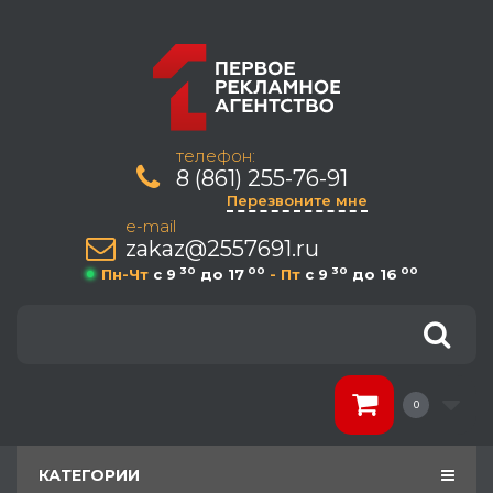
телефон:
8 (861) 255-76-91
Перезвоните мне
e-mail
zakaz@2557691.ru
30
00
30
00
Пн-Чт
c 9
до 17
- Пт
c 9
до 16
0
КАТЕГОРИИ