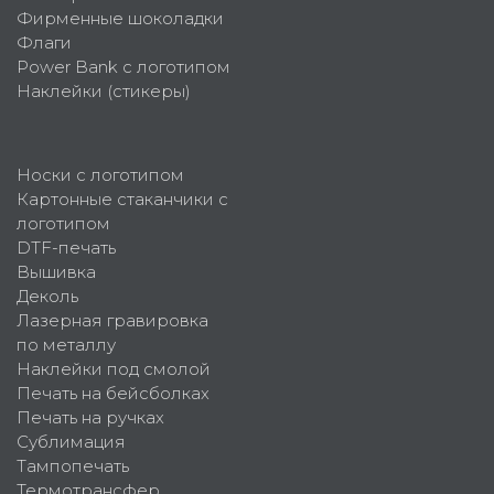
Фирменные шоколадки
Флаги
Power Bank с логотипом
Наклейки (стикеры)
Носки с логотипом
Картонные стаканчики с
логотипом
DTF-печать
Вышивка
Деколь
Лазерная гравировка
по металлу
Наклейки под смолой
Печать на бейсболках
Печать на ручках
Сублимация
Тампопечать
Термотрансфер