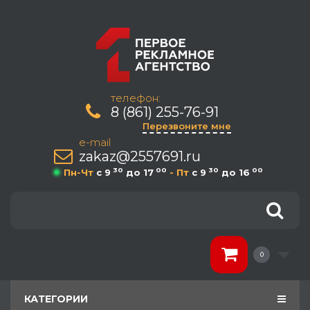
телефон:
8 (861) 255-76-91
Перезвоните мне
e-mail
zakaz@2557691.ru
30
00
30
00
Пн-Чт
c 9
до 17
- Пт
c 9
до 16
0
КАТЕГОРИИ