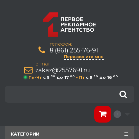
телефон:
8 (861) 255-76-91
Перезвоните мне
e-mail
zakaz@2557691.ru
30
00
30
00
Пн-Чт
c 9
до 17
- Пт
c 9
до 16
0
КАТЕГОРИИ