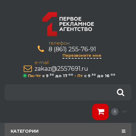
телефон:
8 (861) 255-76-91
Перезвоните мне
e-mail
zakaz@2557691.ru
30
00
30
00
Пн-Чт
c 9
до 17
- Пт
c 9
до 16
0
КАТЕГОРИИ