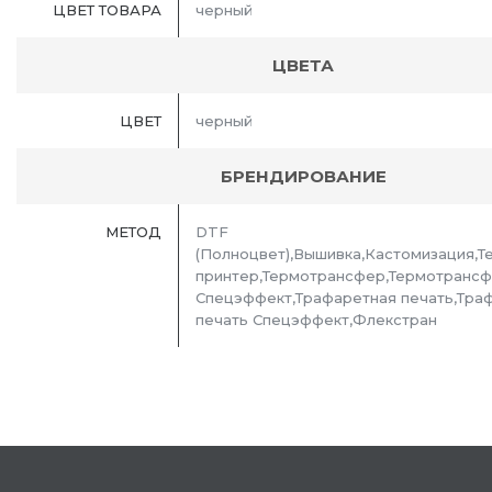
ЦВЕТ ТОВАРА
черный
ЦВЕТА
ЦВЕТ
черный
БРЕНДИРОВАНИЕ
МЕТОД
DTF
(Полноцвет),Вышивка,Кастомизация,Т
принтер,Термотрансфер,Термотранс
Спецэффект,Трафаретная печать,Тра
печать Спецэффект,Флекстран