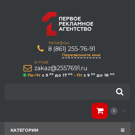
телефон:
8 (861) 255-76-91
Перезвоните мне
e-mail
zakaz@2557691.ru
30
00
30
00
Пн-Чт
c 9
до 17
- Пт
c 9
до 16
0
КАТЕГОРИИ