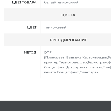
ЦВЕТ ТОВАРА
белый/темно-синий
ЦВЕТА
ЦВЕТ
темно-синий
БРЕНДИРОВАНИЕ
МЕТОД
DTF
(Полноцвет),Вышивка,Кастомизация,Т
принтер,Термотрансфер,Термотранс
Спецэффект,Трафаретная печать,Тра
печать Спецэффект,Флекстран