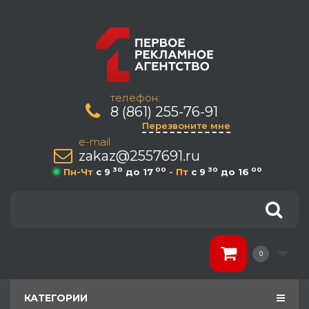
телефон:
8 (861) 255-76-91
Перезвоните мне
e-mail
zakaz@2557691.ru
30
00
30
00
Пн-Чт
c 9
до 17
- Пт
c 9
до 16
0
КАТЕГОРИИ