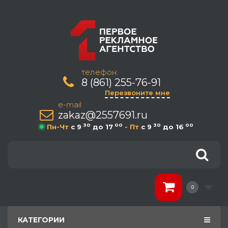
телефон:
8 (861) 255-76-91
Перезвоните мне
e-mail
zakaz@2557691.ru
30
00
30
00
Пн-Чт
c 9
до 17
- Пт
c 9
до 16
0
КАТЕГОРИИ