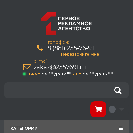
телефон:
8 (861) 255-76-91
Перезвоните мне
e-mail
zakaz@2557691.ru
30
00
30
00
Пн-Чт
c 9
до 17
- Пт
c 9
до 16
0
КАТЕГОРИИ