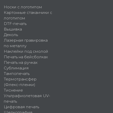
Носки с логотипом
Картонные стаканчики с
логотипом
DTF-печать
Вышивка
Деколь
Лазерная гравировка
по металлу
Наклейки под смолой
Печать на бейсболках
Печать на ручках
Сублимация
Тампопечать
Термотрансфер
(Флекс-пленки)
Тиснение
Ультрафиолетовая UV-
печать
Цифровая печать
Шелкография