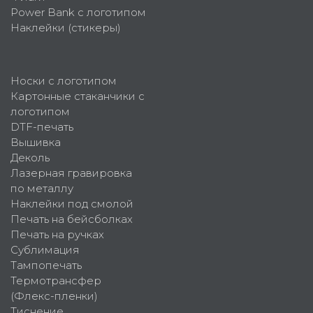
Power Bank с логотипом
Наклейки (стикеры)
Носки с логотипом
Картонные стаканчики с
логотипом
DTF-печать
Вышивка
Деколь
Лазерная гравировка
по металлу
Наклейки под смолой
Печать на бейсболках
Печать на ручках
Сублимация
Тампопечать
Термотрансфер
(Флекс-пленки)
Тиснение