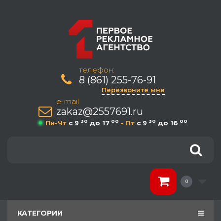
телефон:
8 (861) 255-76-91
Перезвоните мне
e-mail
zakaz@2557691.ru
30
00
30
00
Пн-Чт
c 9
до 17
- Пт
c 9
до 16
0
КАТЕГОРИИ