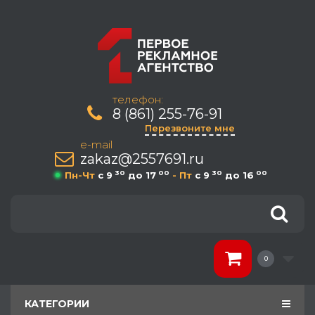
телефон:
8 (861) 255-76-91
Перезвоните мне
e-mail
zakaz@2557691.ru
30
00
30
00
Пн-Чт
c 9
до 17
- Пт
c 9
до 16
0
КАТЕГОРИИ