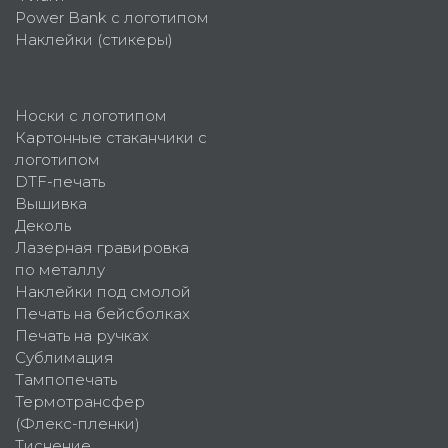
Power Bank с логотипом
Наклейки (стикеры)
Носки с логотипом
Картонные стаканчики с
логотипом
DTF-печать
Вышивка
Деколь
Лазерная гравировка
по металлу
Наклейки под смолой
Печать на бейсболках
Печать на ручках
Сублимация
Тампопечать
Термотрансфер
(Флекс-пленки)
Тиснение