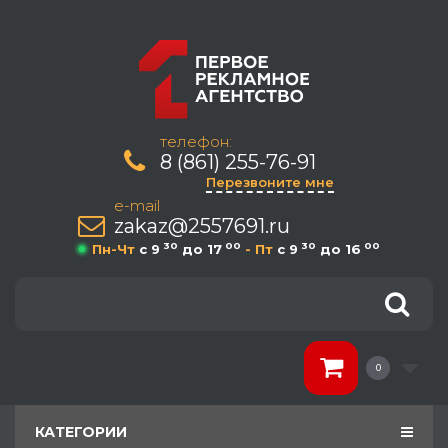
телефон:
8 (861) 255-76-91
Перезвоните мне
e-mail
zakaz@2557691.ru
30
00
30
00
Пн-Чт
c 9
до 17
- Пт
c 9
до 16
0
КАТЕГОРИИ